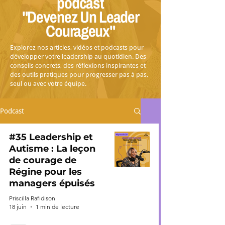
podcast
"Devenez Un Leader
Courageux"
Explorez nos articles, vidéos et podcasts pour
développer votre leadership au quotidien. Des
conseils concrets, des réflexions inspirantes et
des outils pratiques pour progresser pas à pas,
seul ou avec votre équipe.
Podcast
#35 Leadership et
Autisme : La leçon
de courage de
Régine pour les
managers épuisés
Priscilla Rafidison
18 juin
1 min de lecture