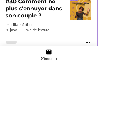
#30 Comment ne
plus s'ennuyer dans
son couple ?
Priscilla Rafidison
30 janv.
1 min de lecture
S'inscrire
Voulez-vous devenir un
manager leader
courageux ou aider
votre équipe à le devenir
?
Réservez votre Diagnostic