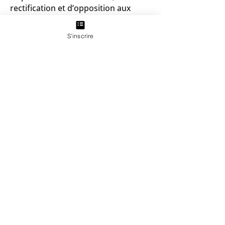
rectification et d’opposition aux
données nominatives vous
concernant.
S'inscrire
Pour l’exercer, contactez-nous à
l’adresse suivante :
sarrah@timeforaction.fr
Merci pour votre confiance.
Voulez-vous devenir un
manager leader
courageux ou aider
votre équipe à le devenir
?
Réservez votre Diagnostic