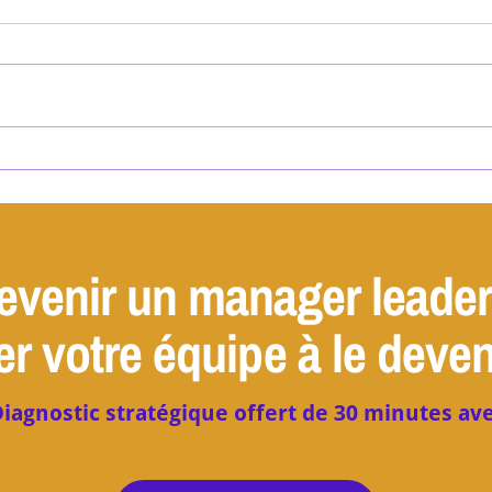
#34 Votre gentillesse est devenue
#33 A
votre prison
Pourq
bloqu
evenir un manager leade
er votre équipe à le deven
iagnostic stratégique offert de 30 minutes ave