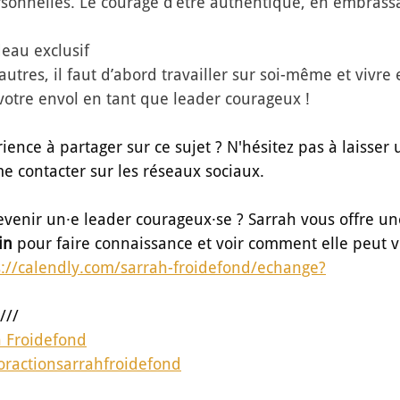
rsonnelles. Le courage d’être authentique, en embrassa
eau exclusif 
 autres, il faut d’abord travailler sur soi-même et vivre
votre envol en tant que leader courageux !
ence à partager sur ce sujet ? N'hésitez pas à laisser 
 contacter sur les réseaux sociaux. 
evenir un·e leader courageux·se ? Sarrah vous offre un
in
 pour faire connaissance et voir comment elle peut v
s://calendly.com/sarrah-froidefond/echange
?
////
h Froidefond
ractionsarrahfroidefond