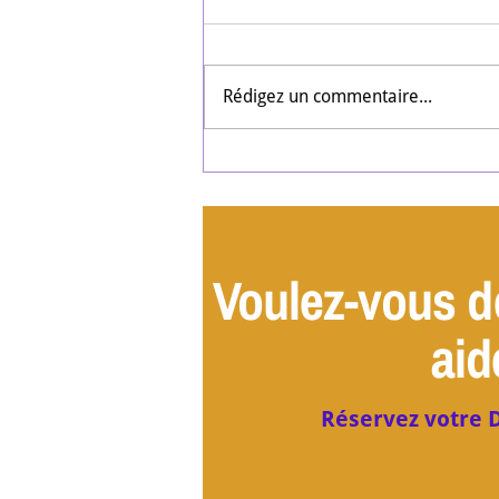
Rédigez un commentaire...
#35 Leadership et Autisme : La
leçon de courage de Régine pour
les managers épuisés
Voulez-vous d
aid
Réservez votre D