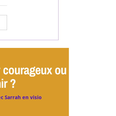
rrêtez de vous mentir :
uoi votre zone de confort
e votre réussite
r courageux ou
ir ?
c Sarrah en visio