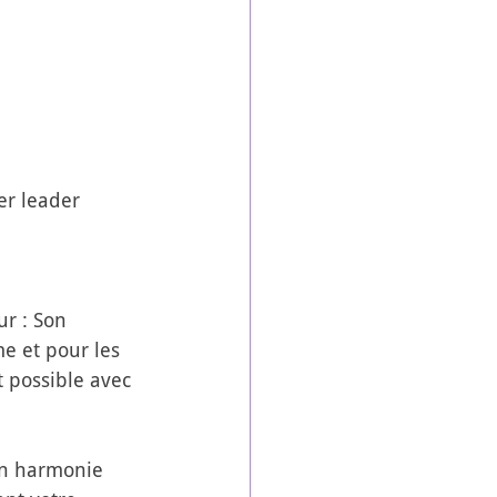
er leader 
r : Son 
e et pour les 
t possible avec 
en harmonie 