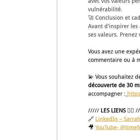
avec vos valeurs pe
vulnérabilité.
🚀 Conclusion et cad
Avant d'inspirer les
ses valeurs. Prenez 
Vous avez une expéri
commentaire ou à me
💫 Vous souhaitez d
découverte de 30 m
accompagner :
http
///// 
LES LIENS 👇🏾
 /
🔗 
LinkedIn – Sarra
🎥 
YouTube- @timefo