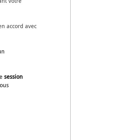
nt votre 
 en accord avec 
un 
e 
session 
ous 