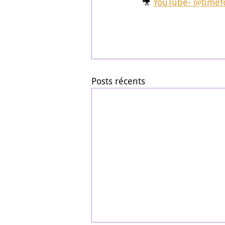
🎥 
YouTube- @timefo
Posts récents