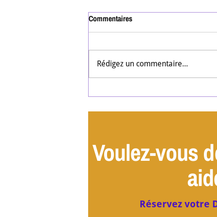
Commentaires
Rédigez un commentaire...
#35 Leadership et Autisme : La
leçon de courage de Régine pour
les managers épuisés
Voulez-vous d
aid
Réservez votre D