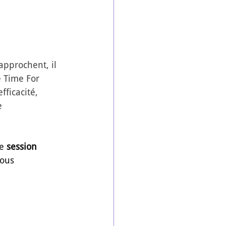
approchent, il 
e Time For 
ficacité, 
e 
e 
session 
ous 