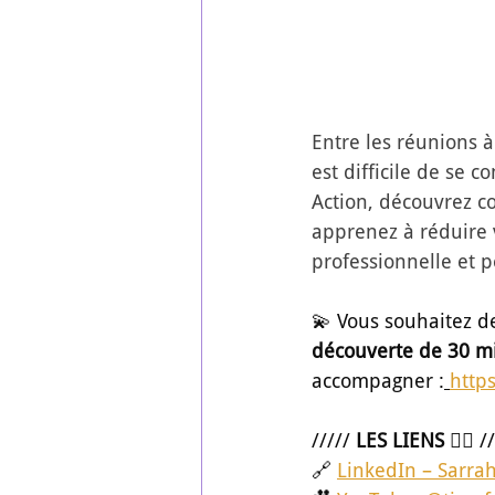
Entre les réunions à
est difficile de se 
Action, découvrez c
apprenez à réduire v
professionnelle et p
💫 Vous souhaitez d
découverte de 30 m
accompagner :
http
///// 
LES LIENS 👇🏾
 /
🔗 
LinkedIn – Sarra