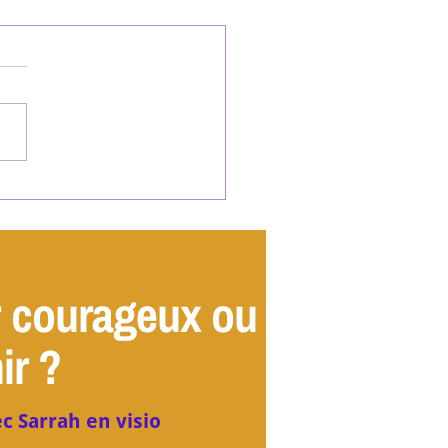
rrêtez de vous mentir :
uoi votre zone de confort
e votre réussite
r courageux ou
ir ?
c Sarrah en visio