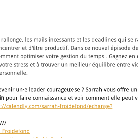
 rallonge, les mails incessants et les deadlines qui se r
concentrer et d'être productif. Dans ce nouvel épisode d
omment optimiser votre gestion du temps . Gagnez en ef
otre stress et à trouver un meilleur équilibre entre vi
ersonnelle.
evenir un·e leader courageux·se ? Sarrah vous offre un
in
 pour faire connaissance et voir comment elle peut v
s://calendly.com/sarrah-froidefond/echange
?
////
h Froidefond