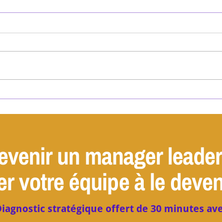
#34 Votre gentillesse est devenue
#33 A
votre prison
Pourq
bloqu
evenir un manager leade
er votre équipe à le deven
iagnostic stratégique offert de 30 minutes ave