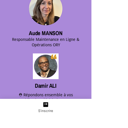
Aude MANSON
Responsable Maintenance en Ligne &
Opérations ORY
Damir ALI
⛑️ Répondons ensemble à vos
obligations législatives et
réglementaires en Santé et Sécurité au
S'inscrire
Travail ➖ QUALIOPI #prevention
#risques #professionnels
#accompagnement